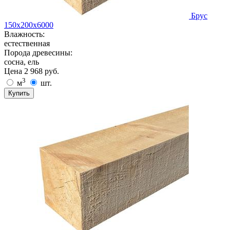
Брус
150х200х6000
Влажность:
естественная
Порода древесины:
сосна, ель
Цена
2 968
руб.
3
м
шт.
Купить