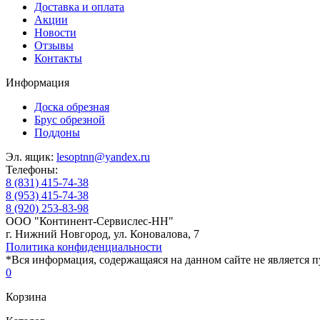
Доставка и оплата
Акции
Новости
Отзывы
Контакты
Информация
Доска обрезная
Брус обрезной
Поддоны
Эл. ящик:
lesoptnn@yandex.ru
Телефоны:
8 (831) 415-74-38
8 (953) 415-74-38
8 (920) 253-83-98
ООО "Континент-Сервислес-НН"
г. Нижний Новгород, ул. Коновалова, 7
Политика конфиденциальности
*Вся информация, содержащаяся на данном сайте не является п
0
Корзина